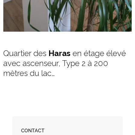
caroline
id
Quartier des
Haras
en étage élevé
0
avec ascenseur, Type 2 à 200
6
mètres du lac…
0
6
6
CONTACT